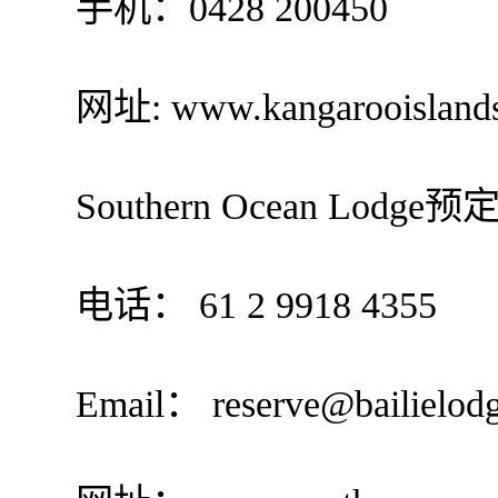
手机：0428 200450
网址: www.kangarooislandsai
Southern Ocean Lodge预
电话： 61 2 9918 4355
Email： reserve@bailielodg