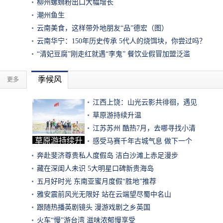
柳州螺蛳粉出口大幅增长
潮州鱼生
云南美食，这样带外地朋友“品”德宏（图）
云南华宁：150年历史传承 5代人的烧饵块，你尝过吗？
“清妃豆腐”刚走红就遇“李鬼” 餐饮业假冒加盟泛滥
季候风
更多
江西上饶：山光云影共徘徊，遇见
草原游持续升温
江苏苏州 酷热7月，去哪寻找小清
草原游持续升
感受马赛千年古城气息 做下一个
温
奔赴斐济尊贵私人度假岛 洁白沙滩上赤足漫步
藏在深闺人未识 5大明星口碑新贵海岛
五月好时光 东南亚蜜月度假“胜地”推荐
雅安震前风光无限好 站在云端望尽蜀中名山
跟随热播英剧镜头 漫游戏剧之乡英国
火车“慢”游台湾 滋味浓郁慢享受