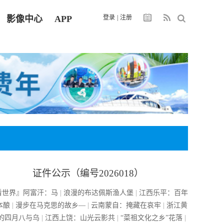
影像中心
APP
登录
|
注册
证件公示（编号2026018）
看世界』阿富汗：马
|
浪漫的布达佩斯渔人堡
|
江西乐平：百年
本酿
|
漫步在马克思的故乡—
|
云南蒙自：掩藏在哀牢
|
浙江黄
的四月八与乌
|
江西上饶：山光云影共
|
“菜祖文化之乡”花落
|