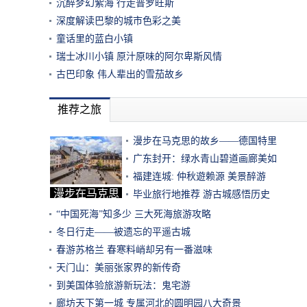
沉醉梦幻紫海 行走普罗旺斯
深度解读巴黎的城市色彩之美
童话里的蓝白小镇
瑞士冰川小镇 原汁原味的阿尔卑斯风情
古巴印象 伟人辈出的雪茄故乡
推荐之旅
漫步在马克思的故乡——德国特里
广东封开：绿水青山碧道画廊美如
福建连城: 仲秋遊赖源 美景醉游
漫步在马克思
毕业旅行地推荐 游古城感悟历史
的故
“中国死海”知多少 三大死海旅游攻略
冬日行走——被遗忘的平遥古城
春游苏格兰 春寒料峭却另有一番滋味
天门山：美丽张家界的新传奇
到美国体验旅游新玩法：鬼宅游
廊坊天下第一城 专属河北的圆明园八大奇景