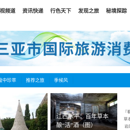
视频道
资讯快递
行色天下
发现之旅
秘境探踪
盘中珍萃
推荐之旅
季候风
『
江西乐平：百年草本
草
酿“活”酒（图）
岩