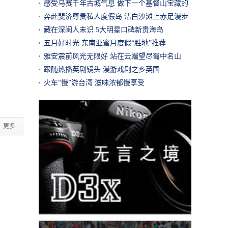
感受马赛千年古城气息 做下一个基督山宝藏的
探寻者
奔赴斐济尊贵私人度假岛 洁白沙滩上赤足漫步
藏在深闺人未识 5大明星口碑新贵海岛
五月好时光 东南亚蜜月度假“胜地”推荐
雅安震前风光无限好 站在云端望尽蜀中名山
跟随热播英剧镜头 漫游戏剧之乡英国
火车“慢”游台湾 滋味浓郁慢享受
更多