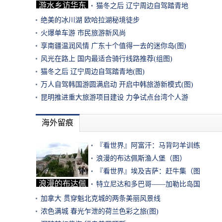
游水乡访华东
猫冬之后 辽宁周边自驾踏青地
品东
绝美的冰川湖 欧哈拉湖秘境徒步
火爆单车游 市民旅游新风尚
享南疆温润风情 广东十个值得一去的迷你岛(图)
风光在路上 国内最适合骑行线路推荐(组图)
猫冬之后 辽宁周边自驾踏青地(图)
万人自驾韩国游圆满启动 开启中韩旅游新模式(图)
昆明推进重大旅游项目建设 力争试点台湾个人游
海外留痕
『看世界』阿富汗：马背叼羊训练
浪漫的布达佩斯渔人堡（图）
『看世界』埃及吉萨：赶牛集（图
浪漫的布达佩
特立尼达和多巴哥——加勒比岛国
斯渔
加拿大 贯穿魁北克城的两条美丽风景线
浓色满城 春光乍泄的荷兰色彩之旅(图)