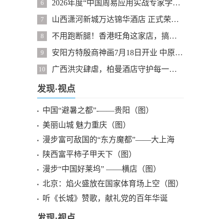
2026年度“中国周易应用实战专家学者”隆重揭晓
6
山西潇河新城万达锦华酒店 正式荣膺五星级旅游饭店
7
不用跑断腿！香港旺角这家店，搞定Mammut软壳和Osprey登山包
8
安阳方特殷商神画7月18日开业 中原文旅新地标即将启幕
9
广西洪灾肆虐，柏曼酒店守护每一位需要帮助的群众
10
发现·视点
中国“避暑之都”-——贵阳（图）
美丽山城 魅力重庆（图）
漫步富可敌国的“东方魔都”——大上海
（图）
陕西富平柿子甲天下（图）
漫步“中国好莱坞” ——横店（图）
北京：焰火盛放在国家体育场上空（图）
听《长城》赞歌，献礼党的百年华诞
发现·视点