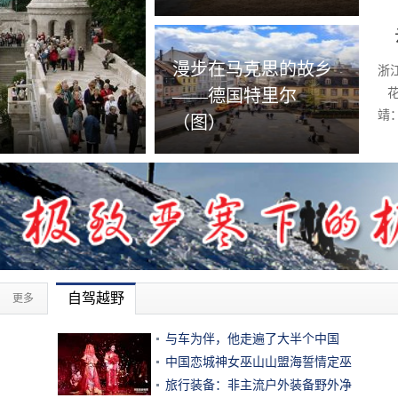
漫步在马克思的故乡
浙
——德国特里尔
靖
（图）
自驾越野
更多
与车为伴，他走遍了大半个中国
中国恋城神女巫山山盟海誓情定巫
旅行装备：非主流户外装备野外净