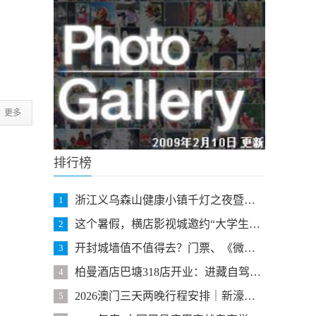
更多
排行榜
浙江义乌森山健康小镇千灯之夜暨民族风情泼水节震撼开幕！
1
这个暑假，横店影视城邀约“大学生免费游” 给你全域沉浸式昼夜
2
开封城墙值不值得去？门票、《微梦大梁门》、亮点全解析
3
柏曼酒店巴塘318店开业：进藏自驾新驿站
4
2026澳门三天两晚行程安排｜新濠度假村指南
5