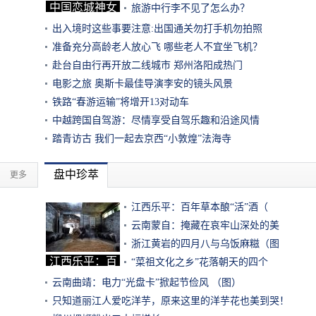
中国恋城神女
旅游中行李不见了怎么办？
巫山
出入境时这些事要注意:出国通关勿打手机勿拍照
准备充分高龄老人放心飞 哪些老人不宜坐飞机？
赴台自由行再开放二线城市 郑州洛阳成热门
电影之旅 奥斯卡最佳导演李安的镜头风景
铁路“春游运输”将增开13对动车
中越跨国自驾游：尽情享受自驾乐趣和沿途风情
踏青访古 我们一起去京西“小敦煌”法海寺
盘中珍萃
更多
江西乐平：百年草本酿“活”酒（
云南蒙自：掩藏在哀牢山深处的美
浙江黄岩的四月八与乌饭麻糍（图
江西乐平：百
“菜祖文化之乡”花落朝天的四个
年草
云南曲靖：电力“光盘卡”掀起节俭风 （图）
只知道丽江人爱吃洋芋，原来这里的洋芋花也美到哭！