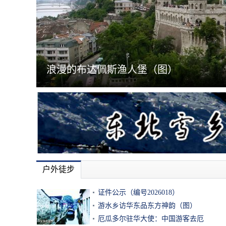
浪漫的布达佩斯渔人堡（图）
户外徒步
证件公示（编号2026018）
游水乡访华东品东方神韵（图）
厄瓜多尔驻华大使：中国游客去厄