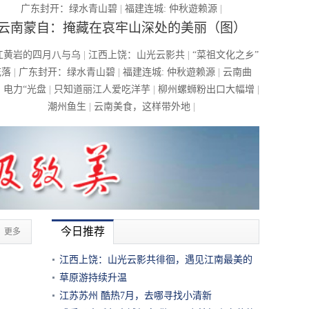
广东封开：绿水青山碧
|
福建连城: 仲秋遊赖源
|
云南蒙自：掩藏在哀牢山深处的美丽（图）
江黄岩的四月八与乌
|
江西上饶：山光云影共
|
“菜祖文化之乡”
花落
|
广东封开：绿水青山碧
|
福建连城: 仲秋遊赖源
|
云南曲
：电力“光盘
|
只知道丽江人爱吃洋芋
|
柳州螺蛳粉出口大幅增
|
潮州鱼生
|
云南美食，这样带外地
|
今日推荐
更多
江西上饶：山光云影共徘徊，遇见江南最美的
灵石梯田（图）
草原游持续升温
江苏苏州 酷热7月，去哪寻找小清新