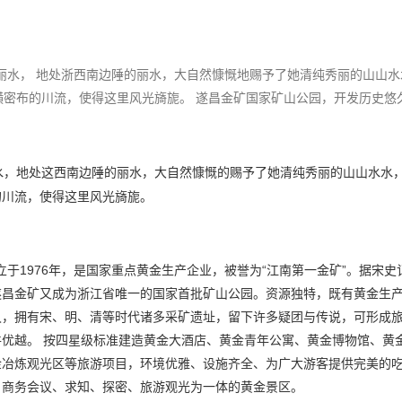
山丽水， 地处浙西南边陲的丽水，大自然慷慨地赐予了她清纯秀丽的山山水
密布的川流，使得这里风光旖旎。 遂昌金矿国家矿山公园，开发历史悠
水，地处这西南边陲的丽水，
大自然慷慨的赐予了她清纯秀丽的山山水水
的川流，使得这里风光旖旎。
于1976年，是国家重点黄金生产企业，被誉为“江南第一金矿”。据宋史
遂昌金矿又成为浙江省唯一的国家首批矿山公园。资源独特，既有黄金生
久，拥有宋、明、清等时代诸多采矿遗址，留下许多疑团与传说，可形成
优越。 按四星级标准建造黄金大酒店、黄金青年公寓、黄金博物馆、黄
金冶炼观光区等旅游项目，环境优雅、设施齐全、为广大游客提供完美的
、商务会议、求知、探密、旅游观光为一体的黄金景区。