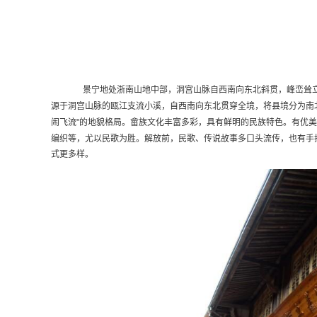
景宁地处浙南山地中部，洞宫山脉自西南向东北斜贯，峰峦耸立
源于洞宫山脉的瓯江支流小溪，自西南向东北贯穿全境，将县境分为南北两
闹飞流"的地貌格局。
畲族文化丰富多彩，具有鲜明的民族特色。有优美
编织等，尤以民歌为胜。解放前，民歌、传说故事多口头流传，也有手
式更多样。