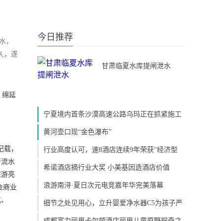
今日推荐
水，
久，遂
甘肃临夏水库提闸泄水
，绵延
宁夏境内首条沙漠高速公路乌玛正在抓紧施工
黄河壶口现“金色瀑布”
记载，
行业高度认可，速8酒店连续9年荣获“经济型
产流水
希诺酒店摘行业大奖 小美基因造酒店价值
旅游亮
浪游南浔·夏日次元电竞嘉年华完美落幕
金商业
吃、
细节之处见用心，立升婴爱净水器C5为孩子严
成都富力丽思卡尔顿酒店丽思儿童原野探奇之