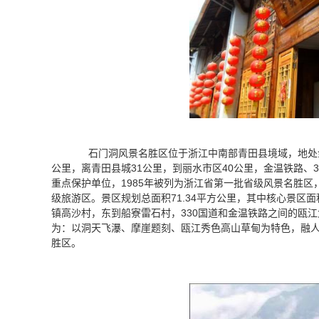
石门洞风景名胜区位于浙江中南部青田县境域，地处金
公里，离青田县城31公里，到丽水市区40公里，金温铁路、
重点保护单位，1985年被列为浙江省第一批省级风景名胜区，
级旅游区。景区规划总面积71.34平方公里，其中核心景区
镇高沙村，东到船寮雷石村，330国道和金温铁路之间的瓯
为：以洞天飞瀑、摩崖题刻、瓯江秀色高山草甸为特色，融
胜区。