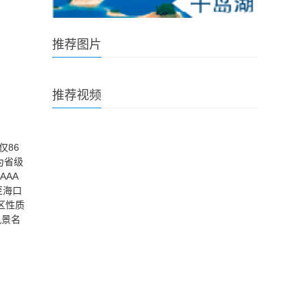
推荐图片
推荐视频
86
为省级
AAA
至海口
区性质
风景名