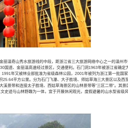
丽温奇山秀水旅游线的中段，距浙江省三大旅游网络中心之一的温州市仅
330国道、金丽温高速经过景区，交通便利。石门洞1963年被浙江省确定
1991年又被林业部批准为省级森林公园，2001年被列为浙江第一批国家
面积25.64平方公里。分为石门飞瀑、大子胜境、师姑草海三大景区以及西
江大溪景带和连接太子胜境、西姑草海景区的山林景带等“三区二带”。其景
人文史迹与山林野趣为一体，宜于开展休闲观光，度假避暑的山水型省级