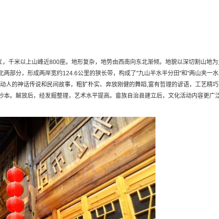
，千米以上山峰近800座。地形复杂，地势由西南向东北渐倾。地貌以深切割山地为
部分，形成两岸宽约124.6公里的狭长带，构成了"九山半水半分田"和"两山夹一
动人的神话传说和民间故事，粗犷朴实、奔放刚健的舞蹈,富有哲理的谚语，工艺精巧
抄本。解放后，经发掘整理，艺术水平提高。畲族自治县建立后，文化活动内容更广