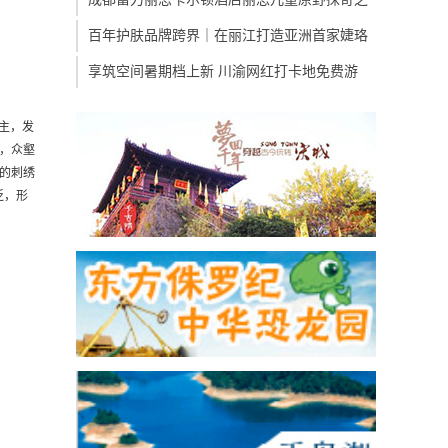
百年护肤品牌跨界｜在丽江打造亚洲首家婕珞
享筑空间暑期档上新 川渝网红打卡地免费游
主，发
水，众壑
的刺绣
泛，形