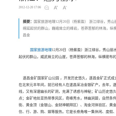
2012-12-20 17:06
摘要：
国家旅游地理12月20日（杨紫盈） 浙江绿谷，秀
绵延起伏的群山，巍峨耸立的峰岩，苍莽葱郁的林海，纵横
昌金
浙江绿谷，
秀山丽
国家旅游地理
12月20日（杨紫盈）
起伏的群山，威武耸立的山崖，苍莽葱郁的林海，纵横密布
遂昌金矿国家矿山公园 ，开发历史悠久，遂昌金矿正式成立
在北宋元丰年间，就已经有人在遂昌采冶金银矿产，去年，
线，又有深邃幽长的矿洞，充满了诱惑与神秘；矿山历史悠
点；金矿地处亚热带季风区，奇峰秀水，林幽涧碧，自然条件
街、黄金顶（金银山、金财神朝拜区）、淘金河体验区、黄
住、行、游、购、娱等服务。它是长叁角唯一集休闲、度假