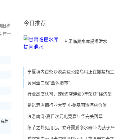
今日推荐
湖旧称
湖有十
甘肃临夏水库提闸泄水
宁夏境内首条沙漠高速公路乌玛正在抓紧施工
黄河壶口现“金色瀑布”
行业高度认可，速8酒店连续9年荣获“经济型
希诺酒店摘行业大奖 小美基因造酒店价值
浪游南浔·夏日次元电竞嘉年华完美落幕
景名胜
细节之处见用心，立升婴爱净水器C5为孩子严
成都富力丽思卡尔顿酒店丽思儿童原野探奇之