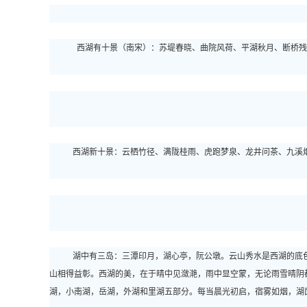
西湖有十景（南宋）：苏堤春晓、曲院风荷、平湖秋月、断桥残
西湖新十景：云栖竹径、满陇桂雨、虎跑梦泉、龙井问茶、九溪
湖中有三岛：三潭印月，湖心亭，阮公墩。云山秀水是西湖的底
山相得益彰。西湖的美，在于晴中见潋滟，雨中显空蒙，无论雨雪晴阴
湖，小南湖，岳湖，外湖和里湖五部分。每当晨光初启，宿雾如烟，湖