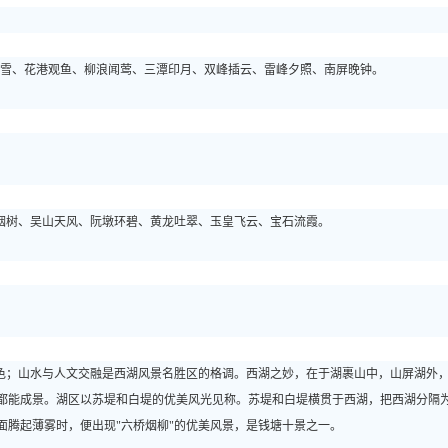
雪、花港观鱼、柳浪闻莺、三潭印月、双峰插云、雷峰夕照、南屏晚钟。
烟树、吴山天风、阮墩环碧、黄龙吐翠、玉皇飞云、宝石流霞。
色；山水与人文交融是西湖风景名胜区的格调。西湖之妙，在于湖裹山中，山屏湖外
都能成景。湖区以苏堤和白堤的优美风光见称。苏堤和白堤横贯于西湖，把西湖分隔
面腾起薄雾时，便出现"六桥烟柳"的优美风景，是钱塘十景之一。