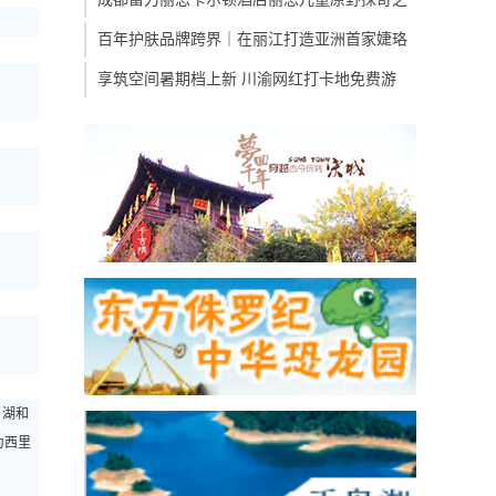
百年护肤品牌跨界｜在丽江打造亚洲首家婕珞
享筑空间暑期档上新 川渝网红打卡地免费游
，湖和
为西里