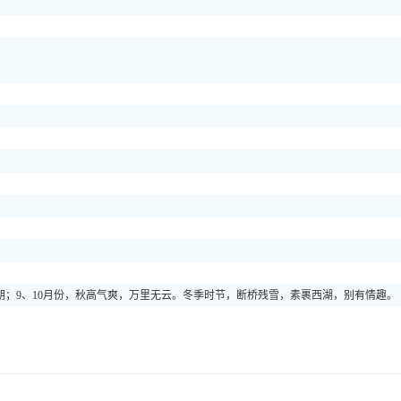
朗；9、10月份，秋高气爽，万里无云。冬季时节，断桥残雪，素裹西湖，别有情趣。