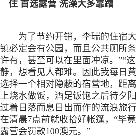
住 首选露营 洗澡大多靠蹭
为了节约开销，李瑞的住宿大
镇必定会有公园，而且公共厕所条
许有，甚至可以在里面冲凉。”“
静，想看见人都难。因此我每日
选择一个相对隐蔽的宿营地，距
上烧水做饭，酒足饭饱之后待夕
过着日落而息日出而作的流浪旅行
在清晨7点前就收拾好帐篷，“毕
露营会罚款100澳元。”