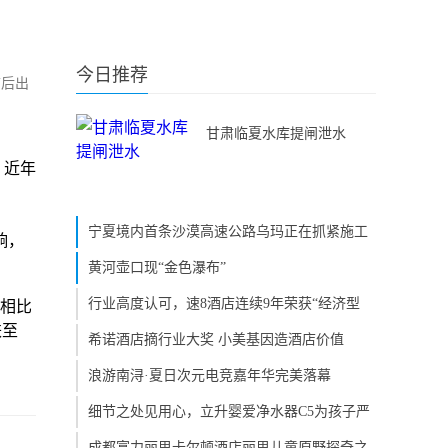
今日推荐
节后出
甘肃临夏水库提闸泄水
，近年
宁夏境内首条沙漠高速公路乌玛正在抓紧施工
响，
黄河壶口现“金色瀑布”
行业高度认可，速8酒店连续9年荣获“经济型
相比
跌至
希诺酒店摘行业大奖 小美基因造酒店价值
浪游南浔·夏日次元电竞嘉年华完美落幕
细节之处见用心，立升婴爱净水器C5为孩子严
成都富力丽思卡尔顿酒店丽思儿童原野探奇之