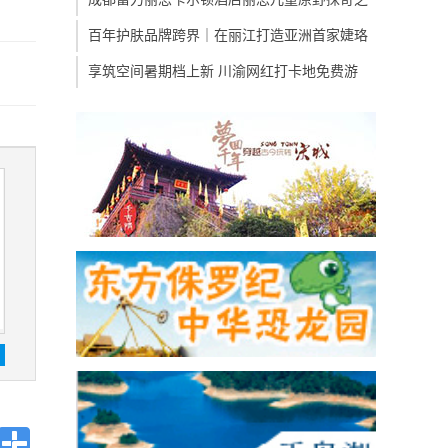
百年护肤品牌跨界｜在丽江打造亚洲首家婕珞
享筑空间暑期档上新 川渝网红打卡地免费游