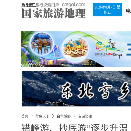
2026年8月7日 星
电
期五
首页
行色天下
自驾越野
自游资讯
错峰游、抄底游”逐步升温