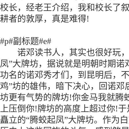
校长，经老王介绍，我和校长了
耕者的敦厚，真是难得!
#p#副标题#e#
诺邓读书人，其实也很好玩，有
凤”大牌坊，据说就是明朝时期诺
功名的诺邓秀才们，到昆明后，不
鸡”坊的雄伟，暗下决心，回诺邓
坊更有气势的牌坊!你金马我就腾
上压倒你!牌坊的高度上超过你!
矗立的“腾蛟起凤”大牌坊。作为