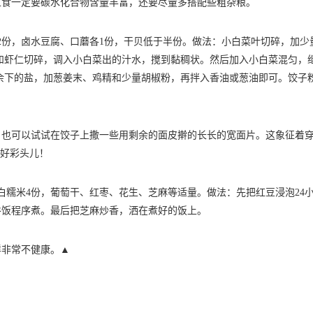
食一定要碳水化合物含量丰富，还要尽量多搭配些粗杂粮。
份，卤水豆腐、口蘑各1份，干贝低于半份。做法：小白菜叶切碎，加少
和虾仁切碎，调入小白菜出的汁水，搅到黏稠状。然后加入小白菜混匀，
余下的盐，加葱姜末、鸡精和少量胡椒粉，再拌入香油或葱油即可。饺子
可以试试在饺子上撒一些用剩余的面皮擀的长长的宽面片。这象征着
的好彩头儿！
糯米4份，葡萄干、红枣、花生、芝麻等适量。做法：先把红豆浸泡24
谷饭程序煮。最后把芝麻炒香，洒在煮好的饭上。
非常不健康。▲