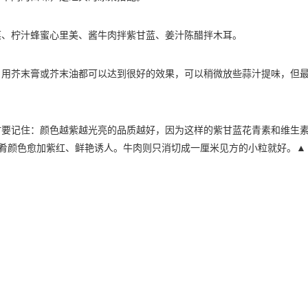
、柠汁蜂蜜心里美、酱牛肉拌紫甘蓝、姜汁陈醋拌木耳。
芥末膏或芥末油都可以达到很好的效果，可以稍微放些蒜汁提味，但
记住：颜色越紫越光亮的品质越好，因为这样的紫甘蓝花青素和维生
肴颜色愈加紫红、鲜艳诱人。牛肉则只消切成一厘米见方的小粒就好。▲