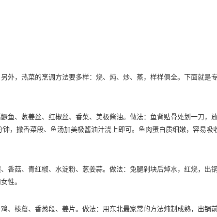
外，热菜的烹调方法要多样：烧、炖、炒、蒸，样样俱全。下面就是
鱼、葱姜丝、红椒丝、香菜、美极酱油。做法：鱼背贴骨处划一刀，
0分钟，撒香菜段、鱼汤加美极酱油汁浇上即可。鱼肉蛋白质细嫩，容易吸
香菇、青红椒、水淀粉、葱姜蒜。做法：兔腿剁块后焯水，红烧，出
和女性。
、榛蘑、香葱段、姜片。做法：用东北最家常的方法炖制成熟，出锅