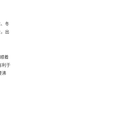
末、冬
味，出
顺着
有利于
要沸