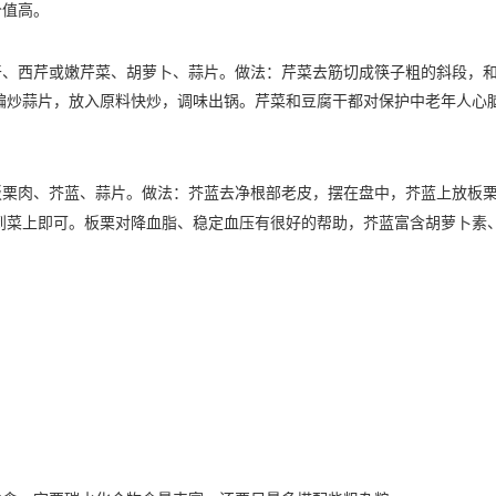
价值高。
西芹或嫩芹菜、胡萝卜、蒜片。做法：芹菜去筋切成筷子粗的斜段，
煸炒蒜片，放入原料快炒，调味出锅。芹菜和豆腐干都对保护中老年人心
板栗肉、芥蓝、蒜片。做法：芥蓝去净根部老皮，摆在盘中，芥蓝上放板
淋到菜上即可。板栗对降血脂、稳定血压有很好的帮助，芥蓝富含胡萝卜素