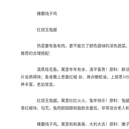
臻蘑炖子鸡
红烧玉兔腿
热菜要有鱼有肉，更不能忘了颜色碧绿的深色蔬菜。另
推荐的合理搭配：
清蒸桂花鱼。寓意年年有余、清平富贵！原料：鲜活鳜
片会熟得快；鱼身撒上葱姜红椒 丝、淋点橄榄油，上屉蒸1
养丰富，老幼皆宜。
红烧玉兔腿。寓意红红火火、兔年快乐！原料：兔腿、
青红椒块、勾芡。兔肉胆固醇和脂肪含量低，非常适合老人
榛蘑炖子鸡。寓意和和美美、大利大吉！原料：嫩子鸡