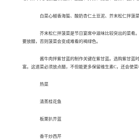
白菜心椒香海蜇、酸奶杏仁土豆泥、芥末松仁拌菠菜
芥末松仁拌菠菜是节日宴席中滋味比较突出的菜肴。用
要放醋，否则菠菜会变成难看的褐绿色。
酱牛肉拌紫甘蓝的制作关键在紫甘蓝。选购紫甘蓝时要
富。这道菜必须放点醋，不但能更多保留维生素C，还会使菜
热菜
清蒸桂花鱼
板栗扒芥蓝
香干炒西芹