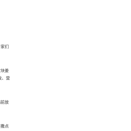
专家们
放块姜
收、营
锅前放
前撒点