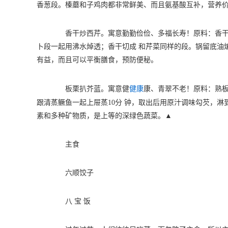
香葱段。榛蘑和子鸡肉都非常鲜美、而且氨基酸互补，营养
香干炒西芹。寓意勤勤俭俭、多福长寿！原料：香干、
卜段一起用沸水焯透；香干切成 和芹菜同样的段。锅留底油
有益，而且可以平衡膳食，预防便秘。
板栗扒芥蓝。寓意健
健康
康、青翠不老！原料：熟
跟清蒸鳜鱼一起上屉蒸10分 钟，取出后用原汁调味勾芡，
素和多种矿物质，是上等的深绿色蔬菜。▲
主食
六顺饺子
八 宝 饭