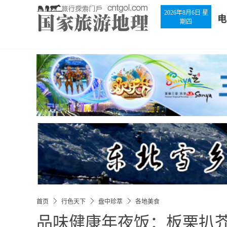
2026年8月6日 星
电
期四
首页
行色天下
盘中珍萃
各地美食
品味健康年夜饭：板栗扒