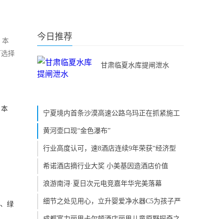
今日推荐
？本
可选择
甘肃临夏水库提闸泄水
？本
宁夏境内首条沙漠高速公路乌玛正在抓紧施工
黄河壶口现“金色瀑布”
行业高度认可，速8酒店连续9年荣获“经济型
希诺酒店摘行业大奖 小美基因造酒店价值
浪游南浔·夏日次元电竞嘉年华完美落幕
细节之处见用心，立升婴爱净水器C5为孩子严
、绿
成都富力丽思卡尔顿酒店丽思儿童原野探奇之