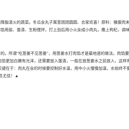
脂清火的蔬菜。冬瓜汆丸子寓意团团圆圆、合家欢喜！原料：猪瘦肉
肉馅用盐、蛋清、生粉搅拌，打上劲后用小火汆成小肉丸，撒上枸杞，调
。所谓“吃葱姜不见葱姜”，用葱姜水打肉馅才是最地道的做法。肉馅要
肉馅更加白嫩有光泽，还需要放入蛋清，一般在放葱姜水之前放入，这样
关键在于：肉丸在汆的时候要控制好水温，用中小火慢慢加温，水始终不
性尤佳！▲