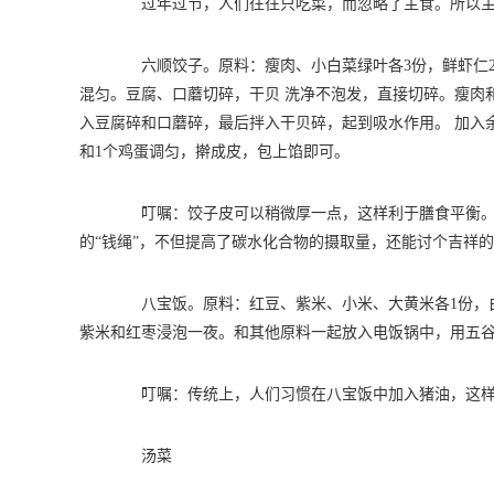
过年过节，人们往往只吃菜，而忽略了主食。所以主
六顺饺子。原料：瘦肉、小白菜绿叶各3份，鲜虾仁2
混匀。豆腐、口蘑切碎，干贝 洗净不泡发，直接切碎。瘦肉
入豆腐碎和口蘑碎，最后拌入干贝碎，起到吸水作用。 加入
和1个鸡蛋调匀，擀成皮，包上馅即可。
叮嘱：饺子皮可以稍微厚一点，这样利于膳食平衡。也
的“钱绳”，不但提高了碳水化合物的摄取量，还能讨个吉祥
八宝饭。原料：红豆、紫米、小米、大黄米各1份，白
紫米和红枣浸泡一夜。和其他原料一起放入电饭锅中，用五
叮嘱：传统上，人们习惯在八宝饭中加入猪油，这样
汤菜