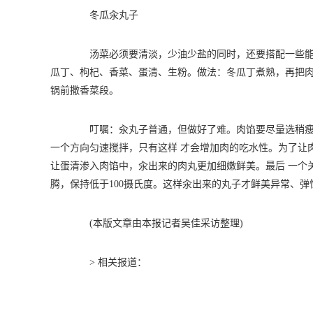
冬瓜汆丸子
汤菜必须要清淡，少油少盐的同时，还要搭配一些能降
瓜丁、枸杞、香菜、蛋清、生粉。做法：冬瓜丁煮熟，再把
锅前撒香菜段。
叮嘱：汆丸子普通，但做好了难。肉馅要尽量选稍瘦的
一个方向匀速搅拌，只有这样 才会增加肉的吃水性。为了让
让蛋清渗入肉馅中，汆出来的肉丸更加细嫩鲜美。最后 一个
腾，保持低于100摄氏度。这样汆出来的丸子才鲜美异常、弹
(本版文章由本报记者吴佳采访整理)
> 相关报道：