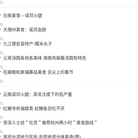
白族美食---诺邓火腿
大理州美食：诺邓血肠
九江德安县特产-糯米水子
元宵汤圆各地各美味 海南鸡屎藤汤圆有特色
在越南和柬埔寨品美食 舌尖上的春节
云南诺邓火腿：高关注度下的低产量
红螺寺祈福踏青 虹鳟鱼百吃不厌
资深人士给＂吃货＂推荐杭州两小时＂美食路线＂
体验台湾地方民俗 品尝地道台味美食(图)