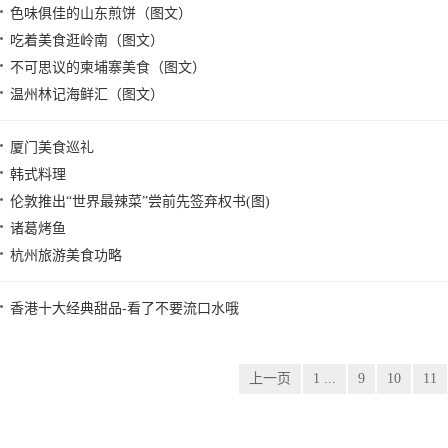
色味俱佳的山东煎饼（图文）
吃着美食逛岭南（图文）
不可思议的柬埔寨美食（图文）
温州林记海鲜汇（图文）
厦门美食巡礼
韩式料理
伦敦推出“世界最辣菜”尝前先签弃权书(图)
诸葛烤鱼
杭州旅游美食功略
香港十大经典甜品-看了不要流口水哦
上一页
1 ...
9
10
11